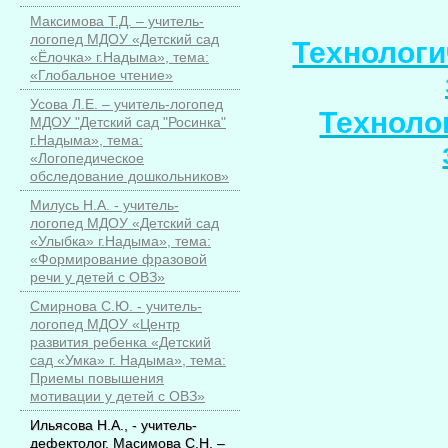
Максимова Т.Д. – учитель-
логопед МДОУ «Детский сад
Технологи
«Ёлочка» г.Надыма», тема:
«Глобальное чтение»
Усова Л.Е. – учитель-логопед
Техноло
МДОУ "Детский сад "Росинка"
г.Надыма», тема:
«Логопедическое
обследование дошкольников»
Милусь Н.А. - учитель-
логопед МДОУ «Детский сад
«Улыбка» г.Надыма», тема:
«Формирование фразовой
речи у детей с ОВЗ»
Смирнова С.Ю. - учитель-
логопед МДОУ «Центр
развития ребенка «Детский
сад «Умка» г. Надыма», тема:
Приемы повышения
мотивации у детей с ОВЗ»
Ильясова Н.А., - учитель-
дефектолог, Масимова С.Н. –