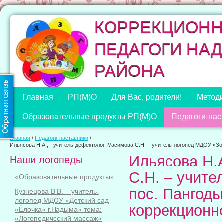
КОРРЕКЦИОН
ПЕДАГОГИ НА
РАЙОНА
Главная
РП(М)О
Для Вас, родители!
Методи
Образовательные продукты РП(М)О
Педагоги-нас
Главная
/
Педагоги-наставники
/
Ильясова Н.А., - учитель-дефектолог, Масимова С.Н. – учитель-логопед МДОУ «З
Ильясова Н.А
Наши логопеды
С.Н. – учит
«Образовательные продукты»
пос. Пангоды
Кузнецова В.В. – учитель-
логопед МДОУ «Детский сад
коррекционн
«Ёлочка» г.Надыма» тема:
«Логопедический массаж»