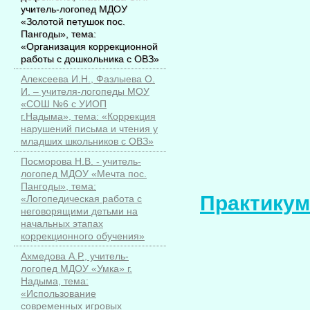
учитель-логопед МДОУ
«Золотой петушок пос.
Пангоды», тема:
«Организация коррекционной
работы с дошкольника с ОВЗ»
Алексеева И.Н., Фазлыева О.
И. – учителя-логопеды МОУ
«СОШ №6 с УИОП
г.Надыма», тема: «Коррекция
нарушений письма и чтения у
младших школьников с ОВЗ»
Посморова Н.В. - учитель-
логопед МДОУ «Мечта пос.
Пангоды», тема:
Практикум
«Логопедическая работа с
неговорящими детьми на
начальных этапах
коррекционного обучения»
Ахмедова А.Р., учитель-
логопед МДОУ «Умка» г.
Надыма, тема:
«Использование
современных игровых