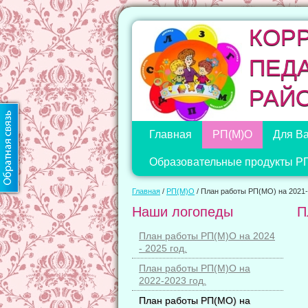
КОР
ПЕД
РАЙ
Главная
РП(М)О
Для Ва
Образовательные продукты Р
Главная
/
РП(М)О
/
План работы РП(МО) на 2021-
Наши логопеды
П
План работы РП(М)О на 2024
- 2025 год.
План работы РП(М)О на
2022-2023 год.
План работы РП(МО) на