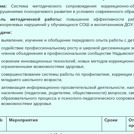
ема:
Система методического сопровождения коррекционно-о
рушениями психоречевого развития в условиях современного обра
ель методической работы:
повышение эффективности раб
ихоречевых нарушений у обучающихся СОШ и воспитанников ДОУ.
дачи:
выявление, изучение и обобщение передового опыта работы с де
содействие профессиональному росту и широкой диссеминации э
членов объединения в профессиональном сообществе Надымског
освоение инновационных технологий, новых методов коррекционн
ограниченными возможностями здоровья;
совершенствование системы работы по профилактике, коррекции 
младшего школьного возраста;
активизация информационно-просветительской деятельности, на
населению (педагогам, родителям, общественности) вопросов, с
образовательного процесса и психолого-педагогического сопров
возможностями здоровья.
№
Мероприятия
Сроки
От
ор