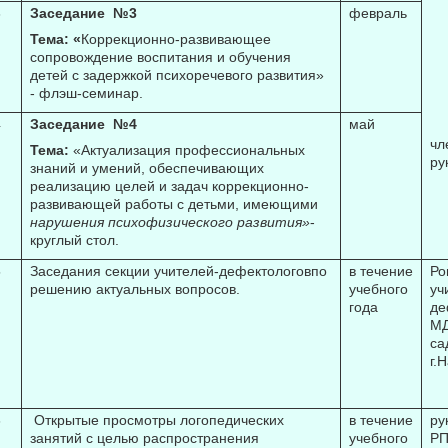
3
Заседание №3
февраль
Тема: «
Коррекционно-развивающее
сопровождение воспитания и обучения
детей с задержкой психоречевого развития»
- флэш-семинар.
4
Заседание №4
май
чл
Тема:
«Актуализация профессиональных
ру
знаний и умений, обеспечивающих
реализацию целей и задач коррекционно-
развивающей работы с детьми, имеющими
нарушения психофизического развития»
-
круглый стол.
5
Заседания секции учителей-дефектологовпо
в течение
Ро
решению актуальных вопросов.
учебного
уч
года
де
МД
са
г.
6
Открытые просмотры логопедических
в течение
ру
занятий с целью распространения
учебного
РП