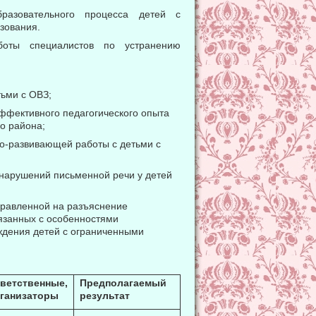
бразовательного процесса детей с
зования.
оты специалистов по устранению
тьми с ОВЗ;
ффективного педагогического опыта
о района;
о-развивающей работы с детьми с
нарушений письменной речи у детей
правленной на разъяснение
вязанных с особенностями
ождения детей с ограниченными
ветственные,
Предполагаемый
ганизаторы
результат