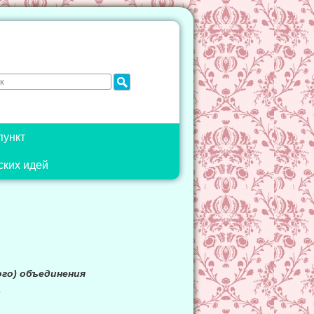
пункт
ских идей
го) объединения
»