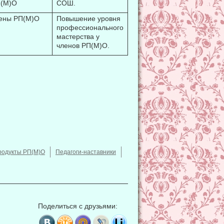
(М)О
СОШ.
ены РП(М)О
Повышение уровня
профессионального
мастерства у
членов РП(М)О.
родукты РП(М)О
Педагоги-наставники
Поделиться с друзьями: