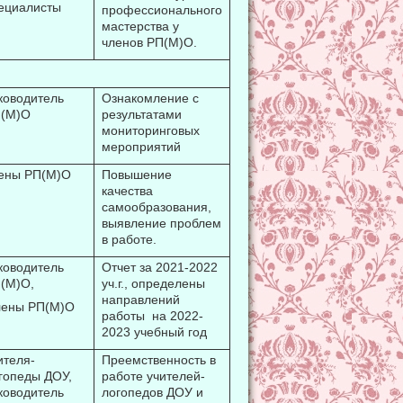
ециалисты
профессионального
мастерства у
членов РП(М)О.
ководитель
Ознакомление с
(М)О
результатами
мониторинговых
мероприятий
ены РП(М)О
Повышение
качества
самообразования,
выявление проблем
в работе.
ководитель
Отчет за 2021-2022
(М)О,
уч.г., определены
направлений
ены РП(М)О
работы на 2022-
2023 учебный год
ителя-
Преемственность в
гопеды ДОУ,
работе учителей-
ководитель
логопедов ДОУ и