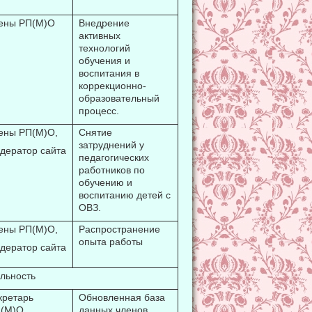
ены РП(М)О
Внедрение
активных
технологий
обучения и
воспитания в
коррекционно-
образовательный
процесс.
ены РП(М)О,
Снятие
затруднений у
дератор сайта
педагогических
работников по
обучению и
воспитанию детей с
ОВЗ.
ены РП(М)О,
Распространение
опыта работы
дератор сайта
ность
кретарь
Обновленная база
(М)О
данных членов