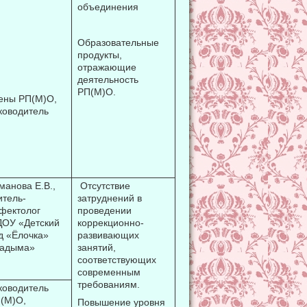
объединения
Образовательные
продукты,
отражающие
деятельность
РП(М)О.
ены РП(М)О,
ководитель
манова Е.В.,
Отсутствие
итель-
затруднений в
фектолог
проведении
ОУ «Детский
коррекционно-
д «Ёлочка»
развивающих
Надыма»
занятий,
соответствующих
современным
требованиям.
ководитель
(М)О,
Повышение уровня