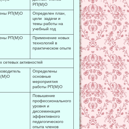
РП(М)О
ены РП(М)О
Определен план,
цели задачи и
темы работы на
учебный год
ены РП(М)О
Применение новых
технологий в
практическом опыте
етевых активностей
ководитель
Определены
(М)О
основные
мероприятия
работы РП(М)О
Повышение
профессионального
уровня и
диссеминация
эффективного
педагогического
опыта членов