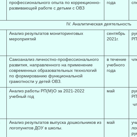
профессионального опыта по коррекционно-
года
сп
развивающей работе с детьми с ОВЗ
IV. Аналитическая деятельность
1
Анализ результатов мониторинговых
сентябрь
ру
мероприятий
2021г.
РП
2
Самоанализ личностно-профессионального
в течение
чл
развития, направленного на применение
учебного
современных образовательных технологий
года
по формированию функциональной
грамотности у детей ОВЗ.
3
Анализ работы РП(М)О за 2021-2022
май
ру
учебный год
РП
чл
4
Анализ результатов выпуска дошкольников из
май
уч
логопунктов ДОУ в школы.
ло
ру