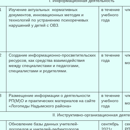
I. Информационная деятельность
1
Изучение актуальных нормативных
в течение
чл
документов, инновационных методик и
учебного
технологий по устранению психоречевых
года
нарушений у детей с ОВЗ.
2
Создание информационно-просветительских
в течение
чл
ресурсов, как средства взаимодействия
года
мо
между специалистами и педагогами,
специалистами и родителями.
3
Размещение информации о деятельности
в течение
чл
РП(М)О и практических материалов на сайте
учебного
мо
«Логопеды Надымского района»
года
II. Инструктивно-организационная деятель
1
Обновление базы данных учителей-
сентябрь
се
логопедов и учителей-дефектологов
2021г.
РП