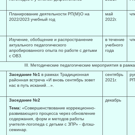
2
Планирование деятельности РП(М)О на
май
чл
2022/2023 учебный год
2022г.
3
Изучение, обобщение и распространение
в течение
чл
актуального педагогического
учебного
апробированного опыта по работе с детьми
года
с ОВЗ.
III. Методические педагогические мероприятия в рамках с
1
Заседание №1
в рамках Традиционная
сентябрь
ру
районная встреча «И вновь сентябрь зовет
2021г.
РП
нас в путь исканий…».
2
Заседание №2
декабрь
Тема:
«
Совершенствование коррекционно-
развивающего процесса через обновление
содержания, форм и методов работы
учителя-логопеда с детьми с ЗПР» -
флэш-
семинар
.