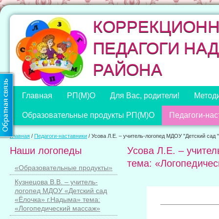
КОРРЕКЦИОН
ПЕДАГОГИ НА
РАЙОНА
Главная
РП(М)О
Для Вас, родители!
Методи
Образовательные продукты РП(М)О
Педагоги-нас
Главная
/
Педагоги-наставники
/
Усова Л.Е. – учитель-логопед МДОУ "Детский сад
Наши логопеды
Усова Л.Е. – учите
тема: «Логопедиче
«Образовательные продукты»
Кузнецова В.В. – учитель-
логопед МДОУ «Детский сад
«Ёлочка» г.Надыма» тема:
«Логопедический массаж»