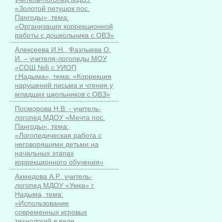
«Золотой петушок пос.
Пангоды», тема:
«Организация коррекционной
работы с дошкольника с ОВЗ»
Алексеева И.Н., Фазлыева О.
И. – учителя-логопеды МОУ
«СОШ №6 с УИОП
г.Надыма», тема: «Коррекция
нарушений письма и чтения у
младших школьников с ОВЗ»
Посморова Н.В. - учитель-
логопед МДОУ «Мечта пос.
Пангоды», тема:
«Логопедическая работа с
неговорящими детьми на
начальных этапах
коррекционного обучения»
Ахмедова А.Р., учитель-
логопед МДОУ «Умка» г.
Надыма, тема:
«Использование
современных игровых
технологий в виде