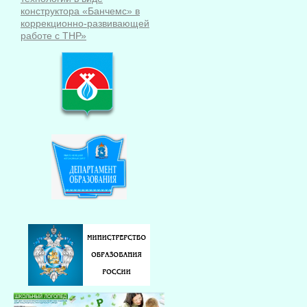
конструктора «Банчемс» в
коррекционно-развивающей
работе с ТНР»