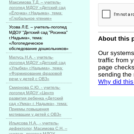
Максимова Т.Д. – учитель-
логопед МДОУ «Детский сад
«Ёлочка» г.Надыма», тема:
«Глобальное чтение»
Усова Л.Е. – учитель-логопед
МДОУ "Детский сад "Росинка"
г.Надыма», тема:
«Логопедическое
обследование дошкольников»
Милусь Н.А. - учитель-
логопед МДОУ «Детский сад
«Улыбка» г.Надыма», тема:
«Формирование фразовой
речи у детей с ОВЗ»
Смирнова С.Ю. - учитель-
логопед МДОУ «Центр
развития ребенка «Детский
сад «Умка» г. Надыма», тема:
Приемы повышения
мотивации у детей с ОВЗ»
Ильясова Н.А., - учитель-
дефектолог, Масимова С.Н. –
учитель-логопед МДОУ